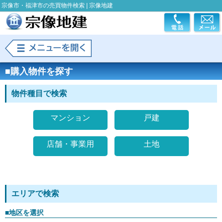
宗像市・福津市の売買物件検索 | 宗像地建
■購入物件を探す
物件種目で検索
マンション
戸建
店舗・事業用
土地
エリアで検索
■地区を選択